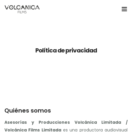
Home
Nosotros
Política de privacidad
Servicios
Portafolio
Educación
Noticias
Quiénes somos
Contacto
Asesorías y Producciones Volcánica Limitada /
Gestion Cultural
Volcánica Films Limitada
es una productora audiovisual