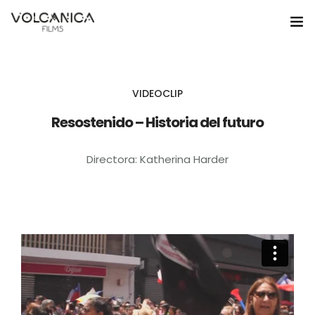
Home
VIDEOCLIP
Nosotros
Resostenido – Historia del futuro
Servicios
Directora: Katherina Harder
Portafolio
Educación
Noticias
Contacto
Gestion Cultural