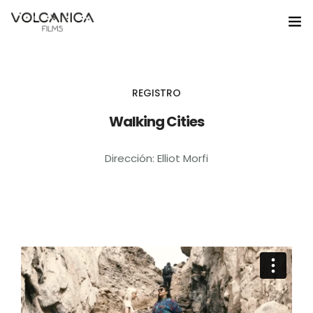
Home
REGISTRO
Nosotros
Walking Cities
Servicios
Dirección: Elliot Morfi
Portafolio
Educación
Noticias
Contacto
Gestion Cultural